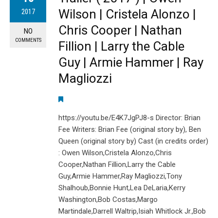
Wilson | Cristela Alonzo |
2017
Chris Cooper | Nathan
NO
COMMENTS
Fillion | Larry the Cable
Guy | Armie Hammer | Ray
Magliozzi
https://youtu.be/E4K7JgPJ8-s Director: Brian
Fee Writers: Brian Fee (original story by), Ben
Queen (original story by) Cast (in credits order)
: Owen Wilson,Cristela Alonzo,Chris
Cooper,Nathan Fillion,Larry the Cable
Guy,Armie Hammer,Ray Magliozzi,Tony
Shalhoub,Bonnie Hunt,Lea DeLaria,Kerry
Washington,Bob Costas,Margo
Martindale,Darrell Waltrip,Isiah Whitlock Jr.,Bob