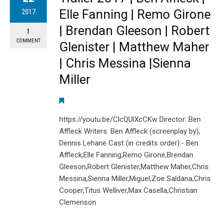
Elle Fanning | Remo Girone
2017
| Brendan Gleeson | Robert
1
COMMENT
Glenister | Matthew Maher
| Chris Messina |Sienna
Miller
https://youtu.be/ClcQUlXcCKw Director: Ben
Affleck Writers: Ben Affleck (screenplay by),
Dennis Lehane Cast (in credits order):- Ben
Affleck,Elle Fanning,Remo Girone,Brendan
Gleeson,Robert Glenister,Matthew Maher,Chris
Messina,Sienna Miller,Miguel,Zoe Saldana,Chris
Cooper,Titus Welliver,Max Casella,Christian
Clemenson