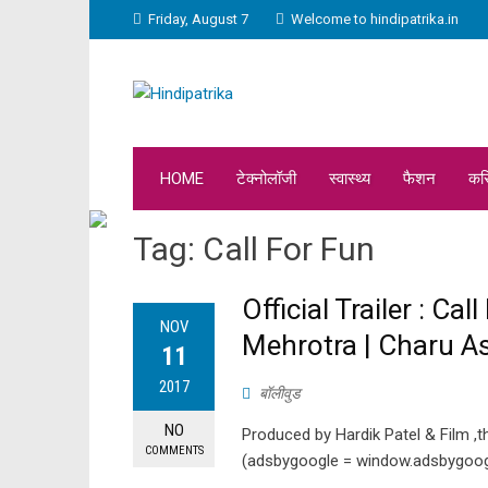
Friday, August 7
Welcome to hindipatrika.in
HOME
टेक्नोलॉजी
स्वास्थ्य
फैशन
कर
Tag:
Call For Fun
Official Trailer : C
NOV
Mehrotra | Charu As
11
2017
बॉलीवुड
NO
Produced by Hardik Patel & Film 
COMMENTS
(adsbygoogle = window.adsbygoogle 