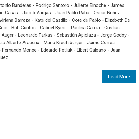
Antonio Banderas - Rodrigo Santoro - Juliette Binoche - James
ario Casas - Jacob Vargas - Juan Pablo Raba - Oscar Nuñez -
riana Barraza - Kate del Castillo - Cote de Pablo - Elizabeth De
ic - Bob Gunton - Gabriel Byrne - Paulina García - Cristián
 Auger - Leonardo Farkas - Sebastián Apiolaza - Jorge Godoy -
Luis Alberto Aracena - Mario Kreutzberger - Jaime Correa -
- Fernando Monge - Edgardo Petliuk - Elbert Galeano - Juan
guez
Read More