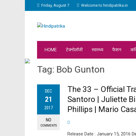
Friday, August 7
Welcome to hindipatrika.in
HOME
टेक्नोलॉजी
स्वास्थ्य
फैशन
कर
Tag:
Bob Gunton
The 33 – Official Tr
DEC
Santoro | Juliette 
21
Phillips | Mario Cas
2017
NO
COMMENTS
Release Date : January 15, 2016 Dir