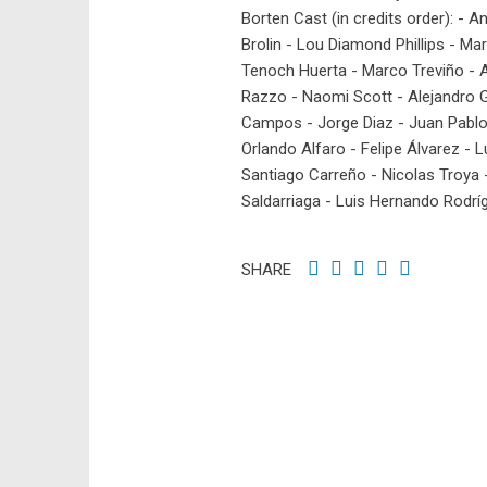
Borten Cast (in credits order): - 
Brolin - Lou Diamond Phillips - M
Tenoch Huerta - Marco Treviño - Ad
Razzo - Naomi Scott - Alejandro Go
Campos - Jorge Diaz - Juan Pablo
Orlando Alfaro - Felipe Álvarez - 
Santiago Carreño - Nicolas Troya 
Saldarriaga - Luis Hernando Rodrí
SHARE