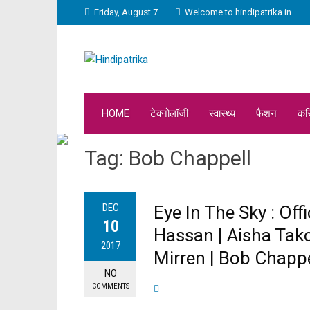
Friday, August 7
Welcome to hindipatrika.in
HOME
टेक्नोलॉजी
स्वास्थ्य
फैशन
कर
Tag:
Bob Chappell
DEC
Eye In The Sky : Offi
10
Hassan | Aisha Tak
2017
Mirren | Bob Chappel
NO
COMMENTS