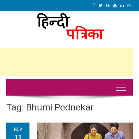
Tag:
Bhumi Pednekar
NOV
11