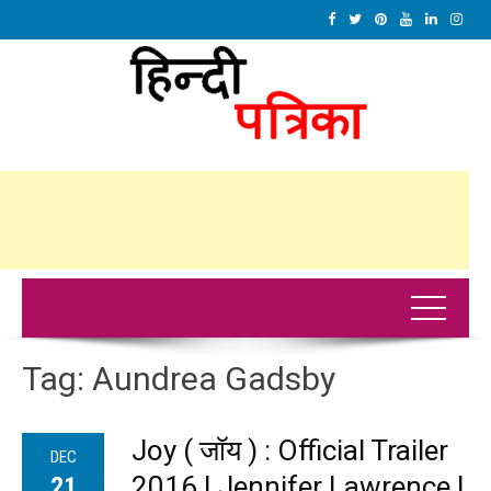
Tag:
Aundrea Gadsby
Joy ( जॉय ) : Official Trailer
DEC
2016 | Jennifer Lawrence |
21