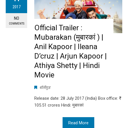
2017
NO
COMMENTS
Official Trailer :
Mubarakan (मुबारकां ) |
Anil Kapoor | Ileana
D’cruz | Arjun Kapoor |
Athiya Shetty | Hindi
Movie
बॉलीवुड
Release date: 28 July 2017 (India) Box office: ₹
105.51 crores Hindi: मुबारकां
Read More