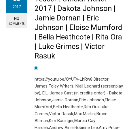
2017 | Dakota Johnson |
2017
Jamie Dornan | Eric
NO
COMMENTS
Johnson | Eloise Mumford
| Bella Heathcote | Rita Ora
| Luke Grimes | Victor
Rasuk
https://youtu.be/QYUTv-LhRw8 Director:
James Foley Writers: Niall Leonard (screenplay
by), E.L. James Cast (in credits order):- Dakota
Johnson,Jamie Dornan,Eric Johnson,Eloise
Mumford,Bella Heathcote,Rita Ora,Luke
Grimes,Victor Rasuk,Max Martini,Bruce
Altman,Kim Basinger,Marcia Gay
Harden,Andrew Airlie,Robinne Lee,Amy Price-