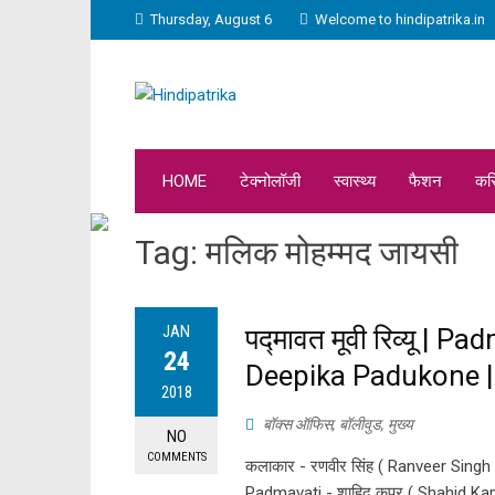
Thursday, August 6
Welcome to hindipatrika.in
HOME
टेक्नोलॉजी
स्वास्थ्य
फैशन
कर
Tag:
मलिक मोहम्मद जायसी
JAN
पद्मावत मूवी रिव्यू |
24
Deepika Padukone |
2018
बॉक्स ऑफिस
,
बॉलीवुड
,
मुख्य
NO
COMMENTS
कलाकार - रणवीर सिंह ( Ranveer Singh )
Padmavati - शाहिद कपूर ( Shahid Kapo